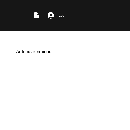
Login
Anti-histamínicos
te alérgica
ficiência hepática grave.
icos de 2ª geração com menor
dose habitual — não atravessa
rreira hematoencefálica.
geração não sedativo na dose
feridos para uso diário
.