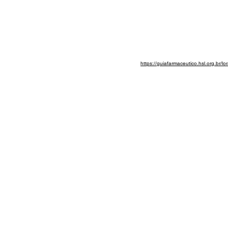
https://guiafarmaceutico.hsl.org.br/lo