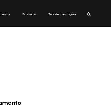
mentos
Dicionário
Guia de prescrições
Sintomas alérgicos, rini
Hipersensibilidade, insu
Entre os anti-histamín
potencial sedativo na 
significativamente a ba
Anti-histamínico de 2ª 
tamento
habitual — entre os pre
contínuo e na gestação