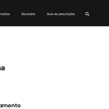
mentos
Dicionário
Guia de prescrições
Dor e inflamação
na
Úlcera, insuficiência re
a partir de 32 semanas 
fechamento precoce do d
necrosante neonatal.. I
potencializa anticoagu
risco de sangramento; re
hipertensivos (IECA/ARA
de hiperpotassemia qu
tamento
aumenta níveis séricos d