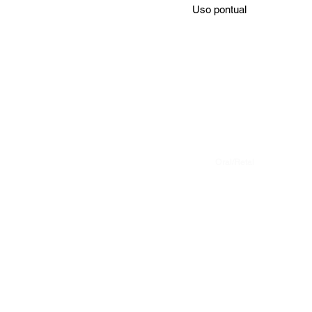
Uso pontual
Oral/Retal
Dose adulto
25-50 mg a cada 8-12
Dose pediatria
Não recomendado pa
de 14 anos