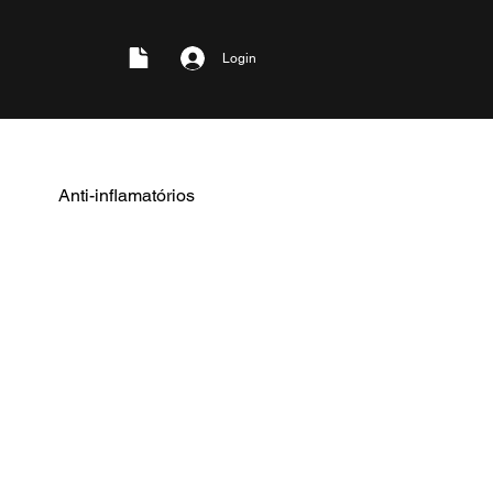
Login
Anti-inflamatórios
nal, gravidez. Contraindicada
de gestação pelo risco de
ucto arterioso e enterocolite
nterações importantes:
lantes (varfarina) aumentando
duz efeito de anti-
/diuréticos) e aumenta risco
ando associado a IECA/ARA;
e lítio.