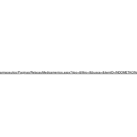
ualfarmaceutico/Paginas/RelacaoMedicamentos.aspx?tipo=&filtro=I&busca=&itemID=INDOMETACIN