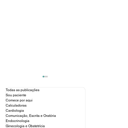
Todas as publicações
Sou paciente
Comece por aqui
Calculadoras
Cardiologia
Comunicação, Escrita e Oratória
Endocrinologia
Gestão de carreira
Inteligência Arti
Ginecologia e Obstetrícia