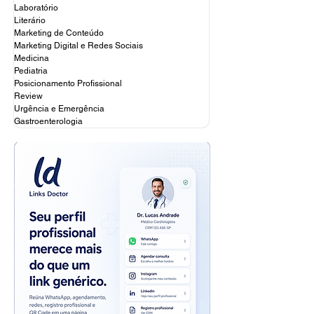
médica: ferramentas
Diagnóstico Mé
Laboratório
online para impulsionar
Ferramentas Pr
Literário
seu sucesso
para 2025
Marketing de Conteúdo
Marketing Digital e Redes Sociais
Medicina
Pediatria
Posicionamento Profissional
Review
Urgência e Emergência
Gastroenterologia