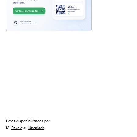
Veja também:
Guia de prescrições
Medicamentos, posologia,
apresentações e muito mais!
Calculadoras de dose por quilo,
posologia diária e suspensões, para
você sempre ter à mão.
Conheça agora!
Fotos disponibilizadas por
IA,
Pexels
ou
Unsplash
.