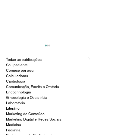
Todas as publicações
Sou paciente
Comece por aqui
Calculadoras
Cardiologia
Comunicação, Escrita e Oratória
A medicina de D
Endocrinologia
Relato de um ex-médico
Ginecologia e Obstetrícia
feliz
Laboratório
Literário
Marketing de Conteúdo
Marketing Digital e Redes Sociais
Medicina
Pediatria