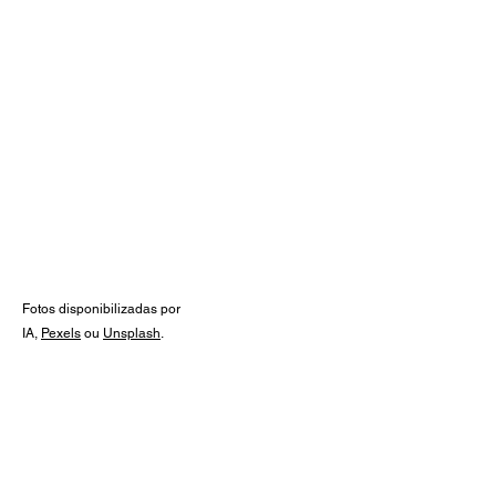
Veja também:
Guia de prescrições
Medicamentos, posologia,
apresentações e muito mais!
Calculadoras de dose por quilo,
posologia diária e suspensões, para
você sempre ter à mão.
Conheça agora!
Fotos disponibilizadas por
IA,
Pexels
ou
Unsplash
.