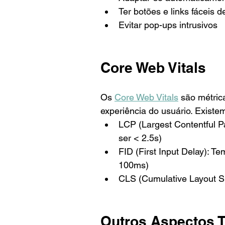
Ter botões e links fáceis d
Evitar pop-ups intrusivos
Core Web Vitals
Os 
Core Web Vitals
 são métric
experiência do usuário. Existem
LCP (Largest Contentful P
ser < 2.5s)
FID (First Input Delay): T
100ms)
CLS (Cumulative Layout Shi
Outros Aspectos T