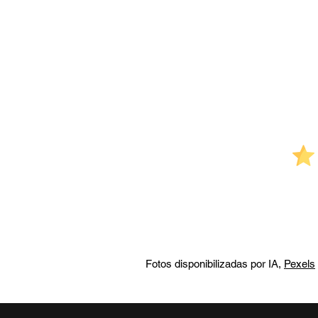
Veja também:
Guia de prescriçõe
Fotos disponibilizadas por IA,
Pexels
Empreendedorismo na saúd
futuro do cuidado médico