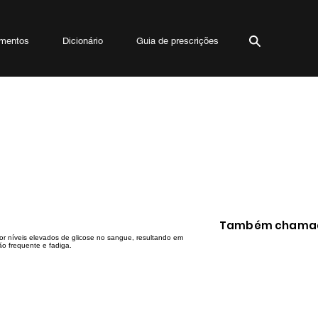
mentos
Dicionário
Guia de prescrições
Também chamad
or níveis elevados de glicose no sangue, resultando em
o frequente e fadiga.
Açúcar no sangue