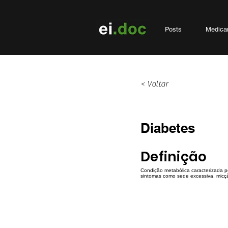
Posts
Medica
< Voltar
Diabetes
Definição
Condição metabólica caracterizada p
sintomas como sede excessiva, micçã