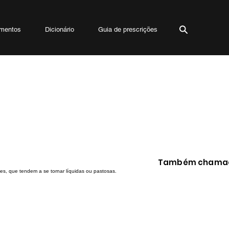
mentos
Dicionário
Guia de prescrições
Também chamad
s, que tendem a se tornar líquidas ou pastosas.
Diarreia