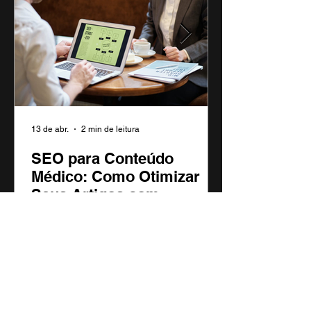
13 de abr.
2 min de leitura
SEO para Conteúdo
Médico: Como Otimizar
Seus Artigos com
ChatGPT e IA
Aprenda as melhores práticas de SEO para
conteúdo médico, incluindo como usar
ChatGPT para otimizar títulos, meta
descrições e estrutura de conteúdo para
melhor ranqueamento nos buscadores.