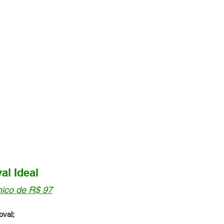
S NOS
AL!
al Ideal
ico de R$ 97
val;