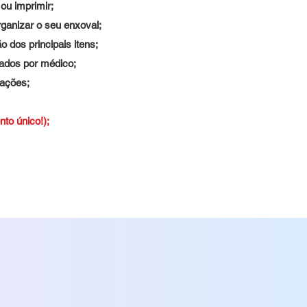
ou imprimir;
organizar o seu enxoval;
 dos principais itens;
ados por médico;
zações;
to único!);