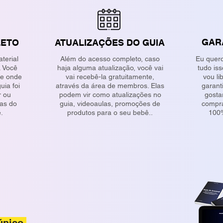
GAR
LETO
ATUALIZAÇÕES DO GUIA
terial
Além do acesso completo, caso
Eu quer
. Você
haja alguma atualização, você vai
tudo iss
de onde
vai recebê-la gratuitamente,
vou l
uia foi
através da área de membros. Elas
garant
r ou
podem vir como atualizações no
gosta
ras do
guia, videoaulas, promoções de
compra
.
produtos para o seu bebê..
100%