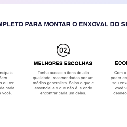
MPLETO PARA MONTAR O ENXOVAL DO 
ECO
O
MELHORES ESCOLHAS
ncipais
Tenha acesso a itens de alta
Com o 
 Sem
qualidade, recomendados por um
poder ec
s ou ter
médico generalista. Saiba o que é
seu enxo
 de cada
essencial e o que não é, e onde
você v
a você.
encontrar cada um deles.
desnece