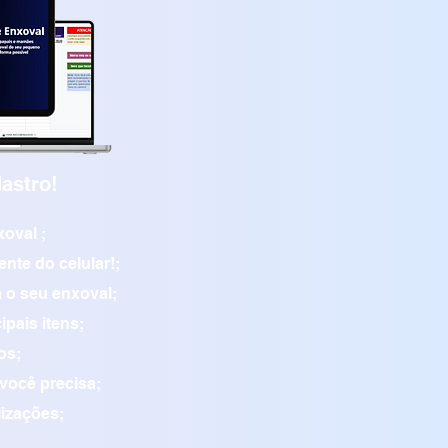
astro!
oval ;
nte do celular!;
a o seu enxoval;
pais itens;
os;
você precisa;
lizações;