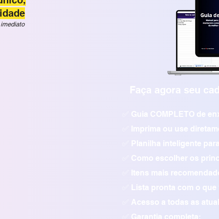
nico,
idade
imediato
Faça agora seu cad
✅ Guia COMPLETO de enx
✅ Imprima ou use diretame
✅ Planilha inteligente par
✅ Como escolher os princi
✅ Itens mais recomendad
✅ Lista pronta com o que 
✅ Acesso a todas as atua
✅ Garantia completa;