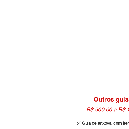
JUNT
ÚL
Outros guia
R$ 500,00 a R$ 
✅ Guia de enxoval com iten