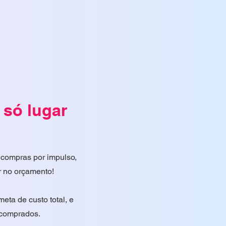
 só lugar
 compras por impulso,
r no orçamento!
eta de custo total, e
m comprados.