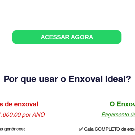
E-SE A TODAS AS FAMÍLIAS TRANSFORMADA
TIMOS MESES COM O NOSSO GUIA DE ENXOV
ACESSAR AGORA
Por que usar o Enxoval Ideal?
s de enxoval
O Enxov
1.000,00 por ANO
Pagamento ún
s genéricos;
✅ Guia COMPLETO de enxo