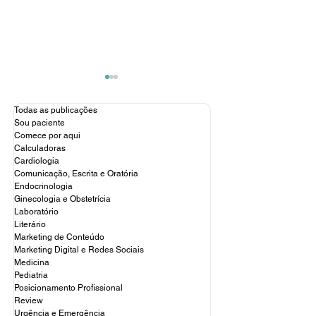
Todas as publicações
Sou paciente
Comece por aqui
Calculadoras
Cardiologia
Comunicação, Escrita e Oratória
Endocrinologia
Anvisa proíbe uso de
O poder das re
Ginecologia e Obstetrícia
fenol em procedimentos
sociais para mé
Laboratório
de saúde e estéticos
construindo u
Literário
presença online
Marketing de Conteúdo
Marketing Digital e Redes Sociais
Medicina
Pediatria
Posicionamento Profissional
Review
Urgência e Emergência