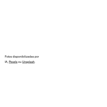
Guia de prescrições
Medicamentos, posologia,
apresentações e muito mais!
Calculadoras de dose por quilo,
posologia diária e suspensões, para
você sempre ter à mão.
Conheça agora!
Fotos disponibilizadas por
IA,
Pexels
ou
Unsplash
.