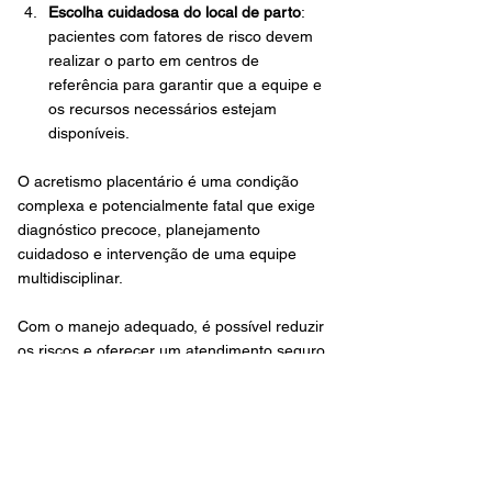
Escolha cuidadosa do local de parto
: 
pacientes com fatores de risco devem 
realizar o parto em centros de 
referência para garantir que a equipe e 
os recursos necessários estejam 
disponíveis.
O acretismo placentário é uma condição 
complexa e potencialmente fatal que exige 
diagnóstico precoce, planejamento 
cuidadoso e intervenção de uma equipe 
multidisciplinar. 
Com o manejo adequado, é possível reduzir 
os riscos e oferecer um atendimento seguro 
para as pacientes. 
A compreensão dos fatores de risco, 
métodos de diagnóstico e opções de 
tratamento permite que médicos e 