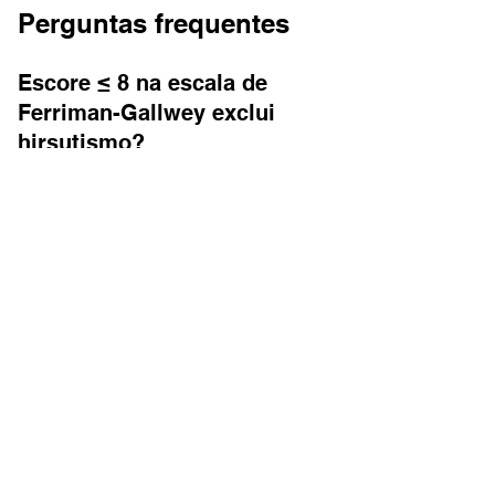
Perguntas frequentes
Escore ≤ 8 na escala de 
Ferriman-Gallwey exclui 
hirsutismo?
Sim, na maioria das populações um escore 
≤ 8 é considerado normal e não caracteriza 
hirsutismo clínico — mas o padrão étnico da 
paciente deve ser considerado antes de 
descartar avaliação adicional.
Escore alto na escala 
sempre significa SOP?
Não. SOP é a causa mais comum, mas 
hiperplasia adrenal congênita, tumores 
secretores de andrógenos, síndrome de 