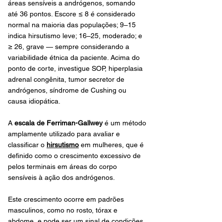
áreas sensíveis a andrógenos, somando 
até 36 pontos. Escore ≤ 8 é considerado 
normal na maioria das populações; 9–15 
indica hirsutismo leve; 16–25, moderado; e 
≥ 26, grave — sempre considerando a 
variabilidade étnica da paciente. Acima do 
ponto de corte, investigue SOP, hiperplasia 
adrenal congênita, tumor secretor de 
andrógenos, síndrome de Cushing ou 
causa idiopática.
A 
escala de Ferriman-Gallwey
 é um método 
amplamente utilizado para avaliar e 
classificar o 
hirsutismo
 em mulheres, que é 
definido como o crescimento excessivo de 
pelos terminais em áreas do corpo 
sensíveis à ação dos andrógenos. 
Este crescimento ocorre em padrões 
masculinos, como no rosto, tórax e 
abdome, e pode ser um sinal de condições 