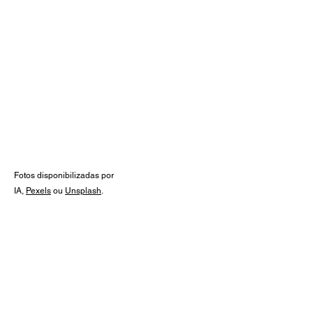
Veja também:
Guia de prescrições
Medicamentos, posologia,
apresentações e muito mais!
Calculadoras de dose por quilo,
posologia diária e suspensões, para
você sempre ter à mão.
Conheça agora!
Fotos disponibilizadas por
IA,
Pexels
ou
Unsplash
.