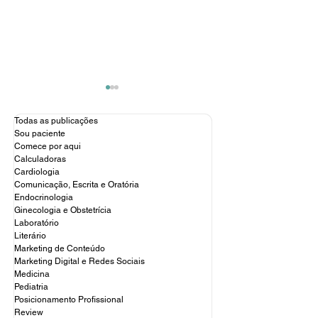
Todas as publicações
Sou paciente
Comece por aqui
Calculadoras
Cardiologia
Comunicação, Escrita e Oratória
Endocrinologia
Instagram médico: 3
Como aproveita
Ginecologia e Obstetrícia
referências para você
mídias sociais 
Laboratório
começar ainda hoje
ampliar seu con
Literário
médico
Marketing de Conteúdo
Marketing Digital e Redes Sociais
Medicina
Pediatria
Posicionamento Profissional
Review